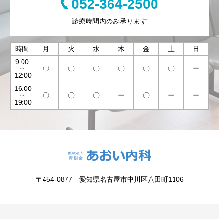
052-364-2500
診療時間内のみ承ります
時間
月
火
水
木
金
土
日
9:00
~
〇
〇
〇
〇
〇
〇
ー
12:00
16:00
~
〇
〇
〇
ー
〇
ー
ー
19:00
〒454-0877 愛知県名古屋市中川区八田町1106