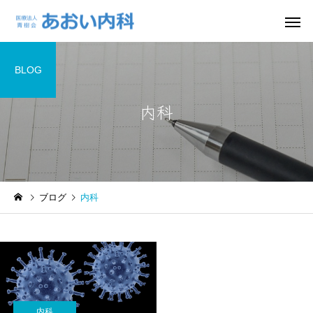
BLOG
内科
一般内科
生活習慣
ブログ
内科
予防接種
検診・健
内科