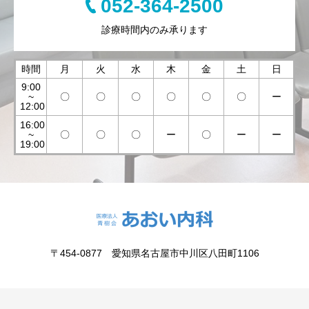
052-364-2500
診療時間内のみ承ります
時間
月
火
水
木
金
土
日
9:00
~
〇
〇
〇
〇
〇
〇
ー
12:00
16:00
~
〇
〇
〇
ー
〇
ー
ー
19:00
〒454-0877 愛知県名古屋市中川区八田町1106