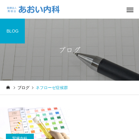
BLOG
ブログ
一般内科
生活習慣
ブログ
ネフローゼ症候群
予防接種
検診・健
腎臓内科